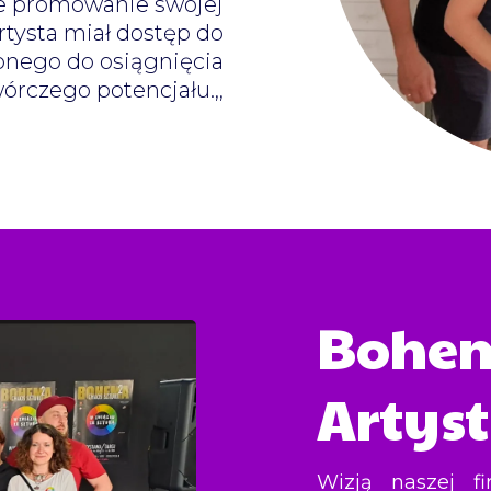
ne promowanie swojej
rtysta miał dostęp do
ebnego do osiągnięcia
órczego potencjału.,,
Bohe
Artys
Wizją naszej fi