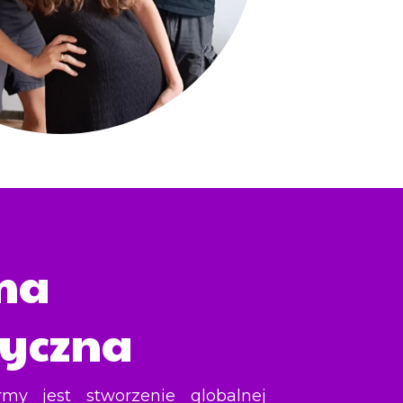
ma
tyczna
rmy jest stworzenie globalnej