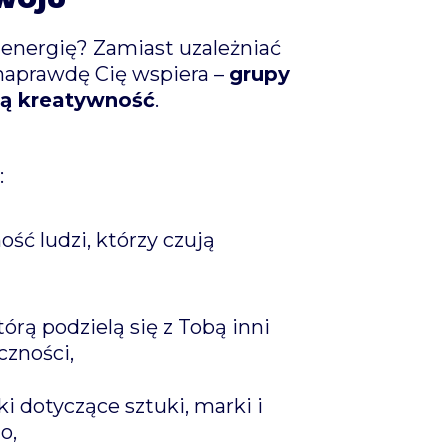
 energię? Zamiast uzależniać
naprawdę Cię wspiera –
grupy
oją kreatywność
.
:
ść ludzi, którzy czują
tórą podzielą się z Tobą inni
czności,
 dotyczące sztuki, marki i
o,