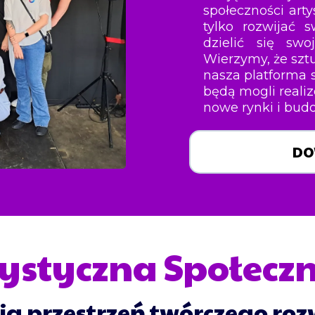
społeczności art
tylko rozwijać s
dzielić się swo
Wierzymy, że szt
nasza platforma s
będą mogli reali
nowe rynki i budo
DO
ystyczna Społecz
ja przestrzeń twórczego roz