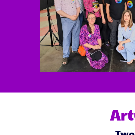
Art
Two