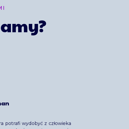
MI
gamy?
man
óra potrafi wydobyć z człowieka