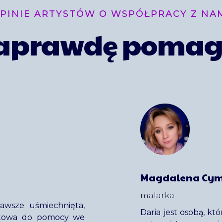
PINIE ARTYSTÓW O WSPÓŁPRACY Z NA
naprawdę poma
Magdalena Cy
malarka
zawsze uśmiechnięta,
Daria jest osobą, kt
otowa do pomocy we