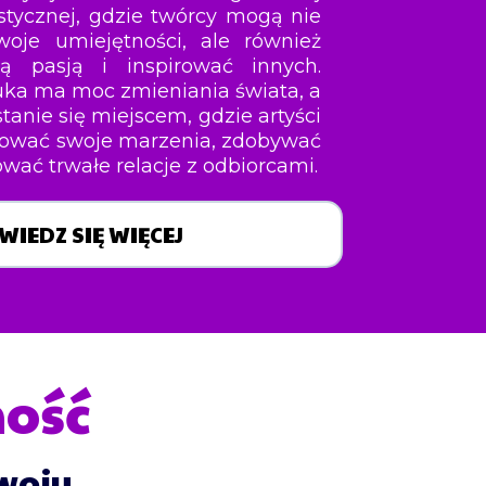
ystycznej, gdzie twórcy mogą nie
woje umiejętności, ale również
ją pasją i inspirować innych.
uka ma moc zmieniania świata, a
tanie się miejscem, gdzie artyści
zować swoje marzenia, zdobywać
wać trwałe relacje z odbiorcami.
WIEDZ SIĘ WIĘCEJ
ność
woju