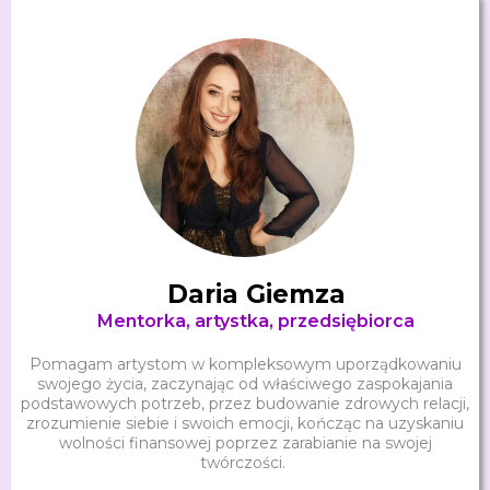
Daria Giemza
Mentorka, artystka, przedsiębiorca
Pomagam artystom w kompleksowym uporządkowaniu
swojego życia, zaczynając od właściwego zaspokajania
podstawowych potrzeb, przez budowanie zdrowych relacji,
zrozumienie siebie i swoich emocji, kończąc na uzyskaniu
wolności finansowej poprzez zarabianie na swojej
twórczości.