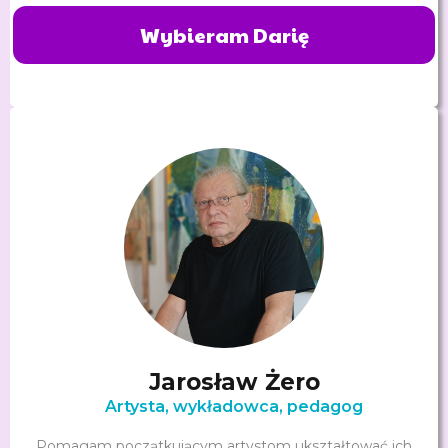
Wybieram Darię
Jarosław Żero
Artysta, wykładowca, pedagog
Pomagam początkującym artystom ukształtować ich