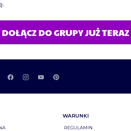
ę.
DOŁĄCZ DO GRUPY JUŻ TERAZ
WARUNKI
NA
REGULAMIN