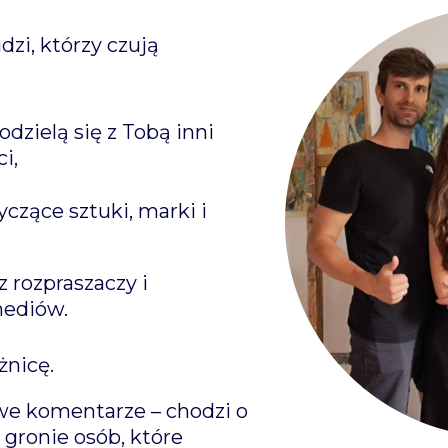
dzi, którzy czują
odzielą się z Tobą inni
i,
czące sztuki, marki i
 rozpraszaczy i
mediów.
żnicę.
owe komentarze – chodzi o
 gronie osób, które