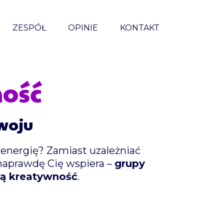
ZESPÓŁ
OPINIE
KONTAKT
ność
woju
 energię? Zamiast uzależniać
naprawdę Cię wspiera –
grupy
oją kreatywność
.